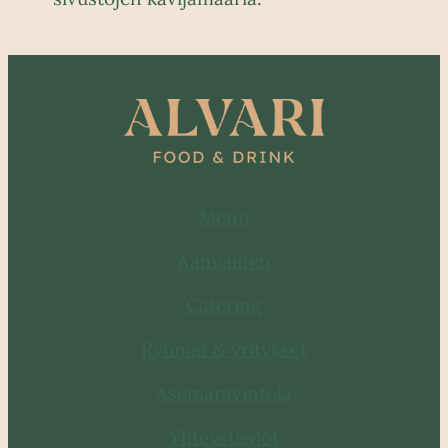
Menu
Aamiainen
Catering
Ryhmät & yritykset
Asemaravintola
Yhteystiedot