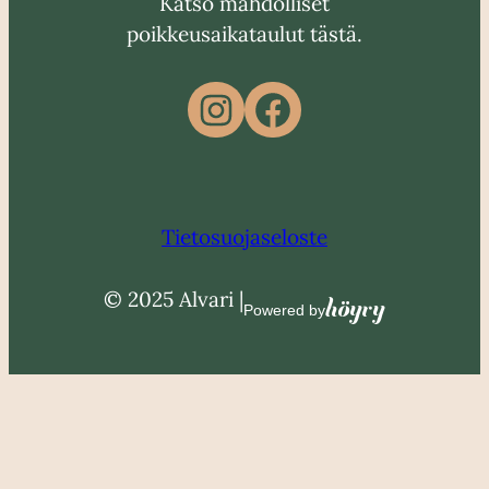
Katso mahdolliset
poikkeusaikataulut tästä.
Instagram
Facebook
Tietosuojaseloste
© 2025 Alvari |
Höyry
Powered by