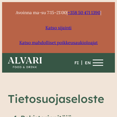
Siirry
sisältöön
Avoinna ma-su 7:15–21:00
|
+358 50 471 1390
|
Katso sijainti
Katso mahdolliset poikkeusaukioloajat
FI
EN
Tietosuojaseloste