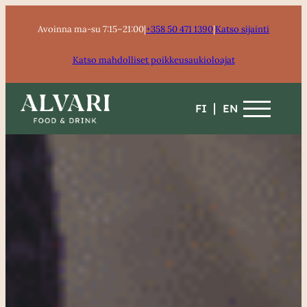
Siirry
Avoinna ma-su 7:15–21:00
|
+358 50 471 1390
|
Katso sijainti
sisältöön
Katso mahdolliset poikkeusaukioloajat
FI
EN