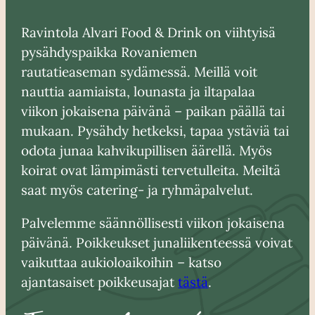
Ravintola Alvari Food & Drink on viihtyisä
pysähdyspaikka Rovaniemen
rautatieaseman sydämessä. Meillä voit
nauttia aamiaista, lounasta ja iltapalaa
viikon jokaisena päivänä – paikan päällä tai
mukaan. Pysähdy hetkeksi, tapaa ystäviä tai
odota junaa kahvikupillisen äärellä. Myös
koirat ovat lämpimästi tervetulleita. Meiltä
saat myös catering- ja ryhmäpalvelut.
Palvelemme säännöllisesti viikon jokaisena
päivänä. Poikkeukset junaliikenteessä voivat
vaikuttaa aukioloaikoihin – katso
ajantasaiset poikkeusajat
tästä
.