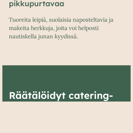
pikkupurtavaa
Tuoreita leipiä, suolaisia naposteltavia ja
makeita herkkuja, joita voi helposti
nautiskella junan kyydissä.
Räätälöidyt catering-
palvelut juhliin ja
tapahtumiin